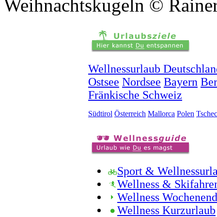
Weihnachtskugeln © Raine
Wellnessurlaub Deutschlan
Ostsee
Nordsee
Bayern
Ber
Fränkische Schweiz
Südtirol
Österreich
Mallorca
Polen
Tschec
Sport & Wellnessurl
Wellness & Skifahre
Wellness Wochenen
Wellness Kurzurlaub