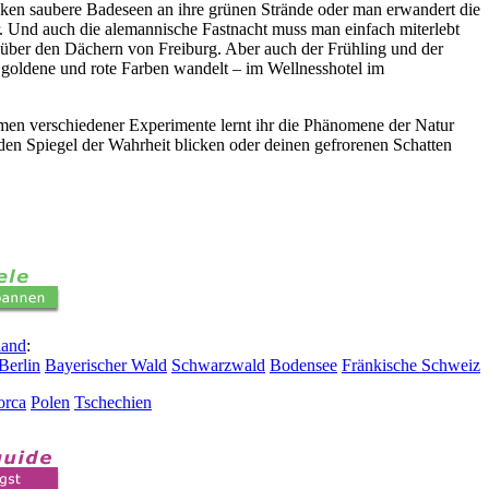
en saubere Badeseen an ihre grünen Strände oder man erwandert die
r. Und auch die alemannische Fastnacht muss man einfach miterlebt
 über den Dächern von Freiburg. Aber auch der Frühling und der
 goldene und rote Farben wandelt – im Wellnesshotel im
hmen verschiedener Experimente lernt ihr die Phänomene der Natur
 den Spiegel der Wahrheit blicken oder deinen gefrorenen Schatten
land
:
Berlin
Bayerischer Wald
Schwarzwald
Bodensee
Fränkische Schweiz
orca
Polen
Tschechien