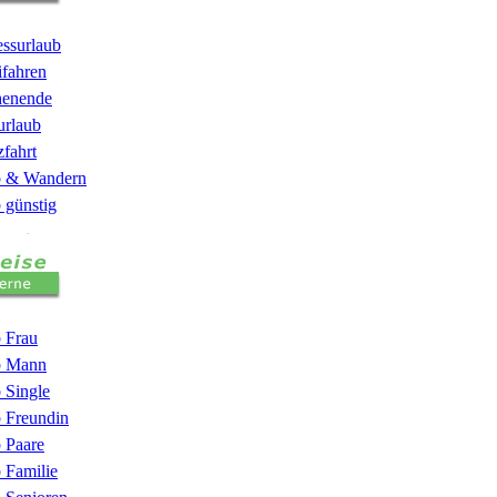
essurlaub
ifahren
henende
urlaub
fahrt
b & Wandern
 günstig
b Frau
b Mann
 Single
b Freundin
 Paare
 Familie