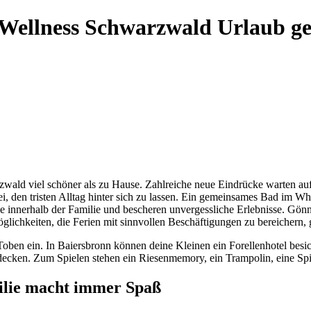
 Wellness Schwarzwald Urlaub g
zwald viel schöner als zu Hause. Zahlreiche neue Eindrücke warten auf
i, den tristen Alltag hinter sich zu lassen. Ein gemeinsames Bad im Wh
ie innerhalb der Familie und bescheren unvergessliche Erlebnisse. Gön
chkeiten, die Ferien mit sinnvollen Beschäftigungen zu bereichern, g
oben ein. In Baiersbronn können deine Kleinen ein Forellenhotel besi
ecken. Zum Spielen stehen ein Riesenmemory, ein Trampolin, eine Spi
ilie macht immer Spaß